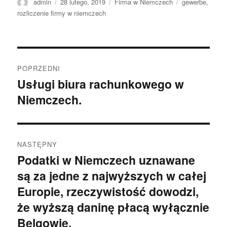
Autor
Data
Kategorie
Tagi
admin
28 lutego, 2019
Firma w Niemczech
gewerbe
,
publikacji
rozliczenie firmy w niemczech
Nawigacja
POPRZEDNI
wpisu
Usługi biura rachunkowego w
Poprzedni
Niemczech.
wpis:
NASTĘPNY
Podatki w Niemczech uznawane
Następny
są za jedne z najwyższych w całej
wpis:
Europie, rzeczywistość dowodzi,
że wyższą daninę płacą wyłącznie
Belgowie.