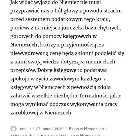
Jak widać wyjazd do Niemiec nie musi
przyprawiać nas o ból głowy z powodu strachu
przed systemem podatkowym tego kraju,
ponieważ na miejscu już czeka baza chętnych,
gotowych do pomocy
księgowych w
Niemczech,
którzy z przyjemnością, za
niewygórowaną cenę będą skłonni podzielić się
z nami swoją wiedza dotycząca niemieckich
przepisów.
Dobry księgowy
to podstawa
spokoju w życiu zawodowym każdego, a
księgowy w Niemczech z pewnością zdoła
załatwić wszelkie niezbędne formalności jakie
mogą wyniknąć podczas wykonywania pracy
zarobkowej w Niemczech.
Autor
Data
Kategorie
Tagi
admin
27 marca, 2019
Firma w Niemczech
publikacji
Księgowy Berlin
,
rozliczenie podatku w Niemczech