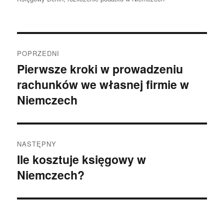
Nawigacja
POPRZEDNI
wpisu
Pierwsze kroki w prowadzeniu
Poprzedni
rachunków we własnej firmie w
wpis:
Niemczech
NASTĘPNY
Ile kosztuje księgowy w
Następny
Niemczech?
wpis: