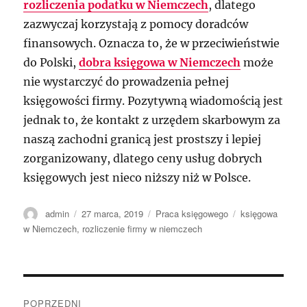
rozliczenia podatku w Niemczech
, dlatego
zazwyczaj korzystają z pomocy doradców
finansowych. Oznacza to, że w przeciwieństwie
do Polski,
dobra księgowa w Niemczech
może
nie wystarczyć do prowadzenia pełnej
księgowości firmy. Pozytywną wiadomością jest
jednak to, że kontakt z urzędem skarbowym za
naszą zachodni granicą jest prostszy i lepiej
zorganizowany, dlatego ceny usług dobrych
księgowych jest nieco niższy niż w Polsce.
Autor
Data
Kategorie
Tagi
admin
27 marca, 2019
Praca księgowego
księgowa
publikacji
w Niemczech
,
rozliczenie firmy w niemczech
Nawigacja
POPRZEDNI